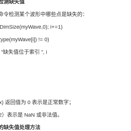
检测缺失值
命令检测某个波形中哪些点是缺失的：
i<DimSize(myWave,0); i+=1)
ype(myWave[i]) != 0)
"缺失值位于索引 ", i
e(x) 返回值为 0 表示是正常数字；
 2）表示是 NaN 或非法值。
的缺失值处理方法