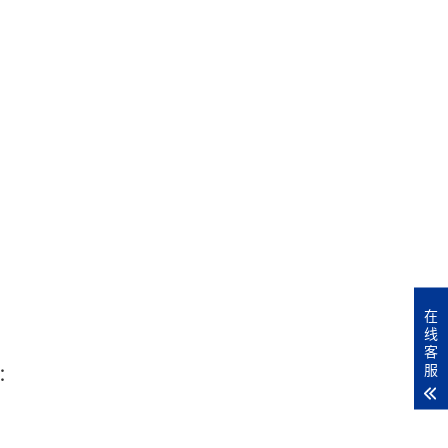
在
线
客
服
值：