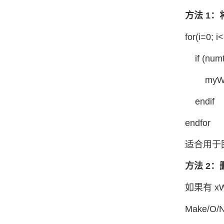
方法 1
for(i=0; 
if (numt
myWave
endif
endfor
适合用于
方法 2
如果有 x
Make/O/N