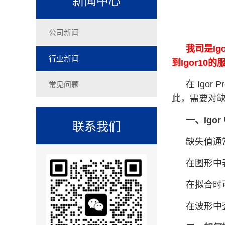
公司新闻
我司是Ig
行业新闻
到Igor1
常见问题
在 Ig
此，需要对
一、Igo
联系我们
缺失值通常以
在图形中
在拟合时
在波形中