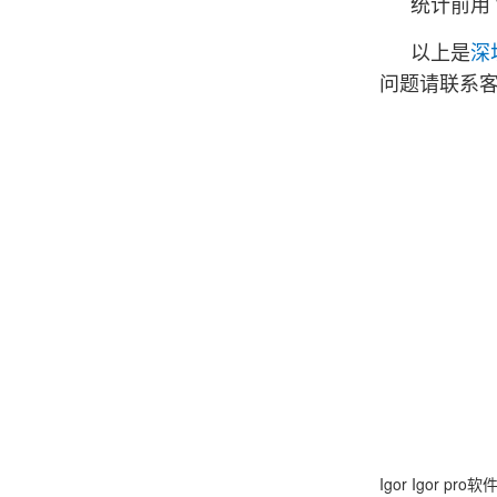
统计前用 
以上是
深
问题请联系
Igor
Igor pro软