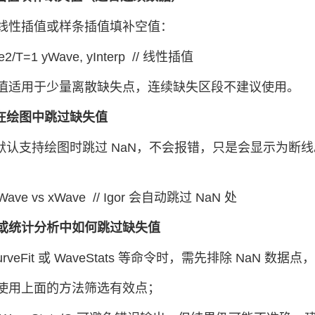
线性插值或样条插值填补空值：
ate2/T=1 yWave, yInterp // 线性插值
值适用于少量离散缺失点，连续缺失区段不建议使用。
：在绘图中跳过缺失值
 Pro 默认支持绘图时跳过 NaN，不会报错，只是会显示
 yWave vs xWave // Igor 会自动跳过 NaN 处
或统计分析中如何跳过缺失值
urveFit 或 WaveStats 等命令时，需先排除 NaN
使用上面的方法筛选有效点；