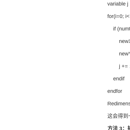
variable j
for(i=0; 
if (numt
newX[j]
newY[j]
j += 
endif
endfor
Redimen
这会得到
方法 3