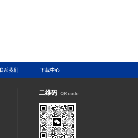
联系我们
下载中心
二维码
QR code