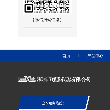
【 微信扫码咨询 】
首页
产品中心
咨询服务热线：