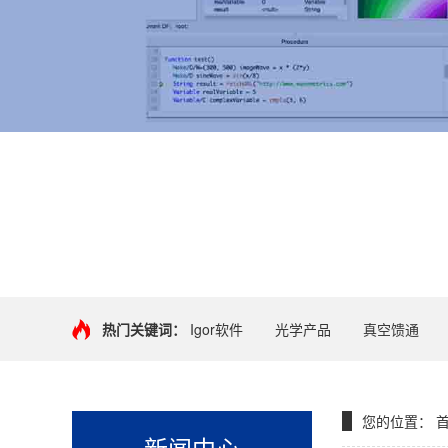
+
热门关键词：
Igor软件
光学产品
真空馈通
您的位置：
新闻中心