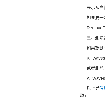
表示从当前
如果要一
RemoveFr
三、删除
如果想删
KillWave
或者删除
KillWave
以上是
深
服。