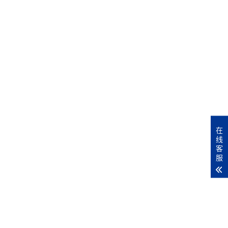
在
线
客
服