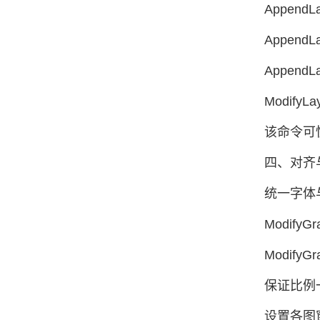
AppendLa
AppendLa
AppendLa
ModifyLa
该命令可快
四、对齐
统一字体
ModifyGra
ModifyGra
保证比例
设置各图窗