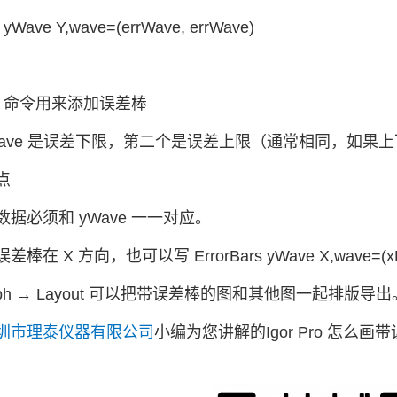
s yWave Y,wave=(errWave, errWave)
ars 命令用来添加误差棒
errWave 是误差下限，第二个是误差上限（通常相同，如
点
据必须和 yWave 一一对应。
棒在 X 方向，也可以写 ErrorBars yWave X,wave=(xErr
aph → Layout 可以把带误差棒的图和其他图一起排版导出
圳市理泰仪器有限公司
小编为您讲解的Igor Pro 怎么