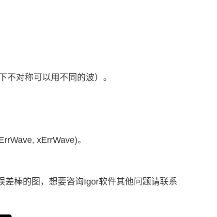
果上下不对称可以用不同的波）。
Wave, xErrWave)。
。
画带误差棒的图，想要咨询Igor软件其他问题请联系