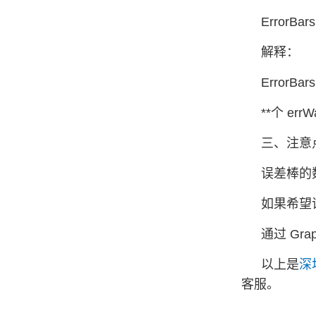
ErrorBar
解释：
ErrorB
**个 
三、注意
误差棒的数
如果希望误差
通过 Gr
以上是
深
客服。