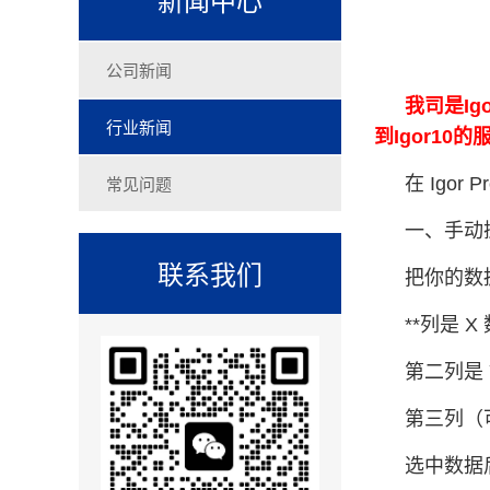
公司新闻
我司是Ig
行业新闻
到Igor1
常见问题
在 Ig
一、手动
联系我们
把你的数
**列是 X
第二列是 
第三列（
选中数据后