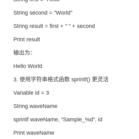
String second = "World"
String result = first + " " + second
Print result
输出为：
Hello World
3. 使用字符串格式函数 sprintf() 更灵活
Variable id = 3
String waveName
sprintf waveName, "Sample_%d", id
Print waveName