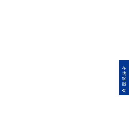
在
线
客
服