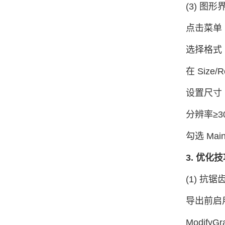
(3) 图
点击菜单 Fi
选择格式（
在 Size/
设置尺寸
分辨率≥3
勾选 Main
3. 优化
(1) 抗锯
导出前启
ModifyGra