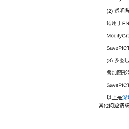
(2) 透
适用于PN
ModifyGr
SavePIC
(3) 多图
叠加图形
SavePIC
以上是
深
其他问题请