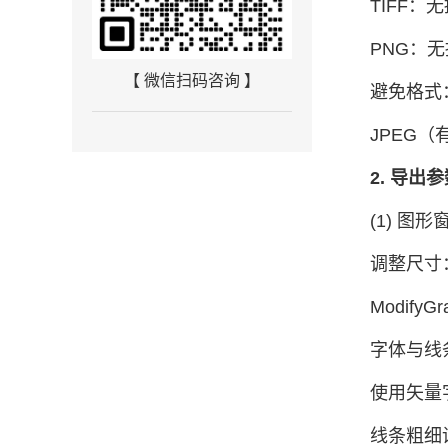
TIFF：
PNG：
【 微信扫码咨询 】
避免格式
JPEG
2. 导出
(1) 图
调整尺寸
ModifyGr
字体与线
使用矢量字
线条粗细