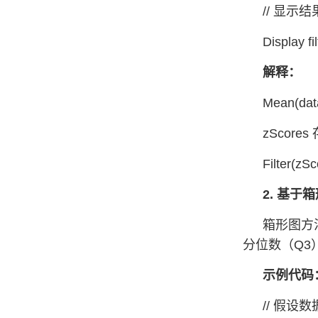
// 显示结
Display fi
解释：
Mean(d
zScore
Filter(
2. 基于
箱形图方法
分位数（Q3）
示例代码
// 假设数据