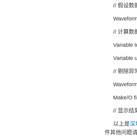
// 假设数据
Wavefor
// 计算数
Variable 
Variable 
// 剔除
Waveform 
Make/O fi
// 显示结
以上是
深
件其他问题