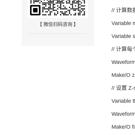
// 计算
Variable
【 微信扫码咨询 】
Variable 
// 计算每
Waveform
Make/O zS
// 设置 
Variabl
Waveform 
Make/O fi