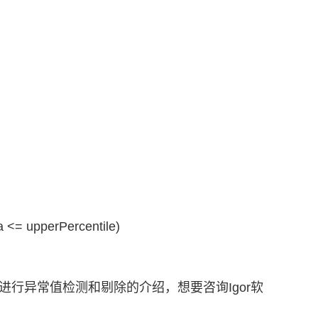
a <= upperPercentile)
ro 进行异常值检测和剔除的介绍，想要咨询Igor软