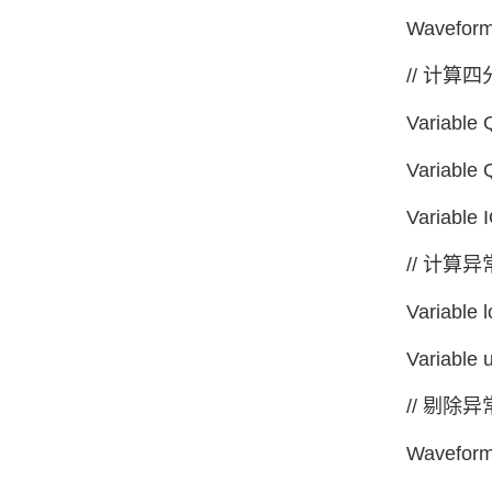
Wavefor
// 计算
Variable 
Variable 
Variable 
// 计算
Variable 
Variable 
// 剔除
Waveform 