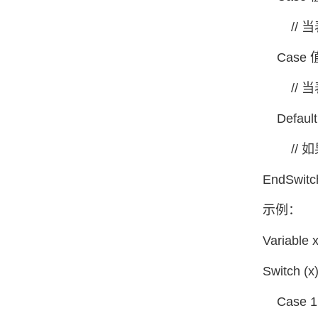
// 当
Case 
// 当
Default
// 如
EndSwitc
示例：
Variable 
Switch (x
Case 1