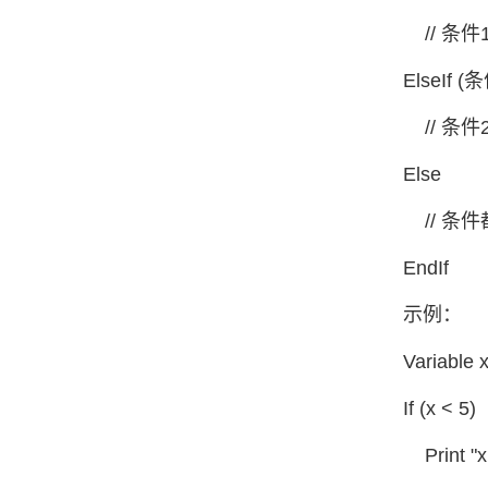
// 条
ElseIf 
// 条
Else
// 条
EndIf
示例：
Variable 
If (x < 5)
Print "x 