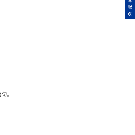
客
服
语句。