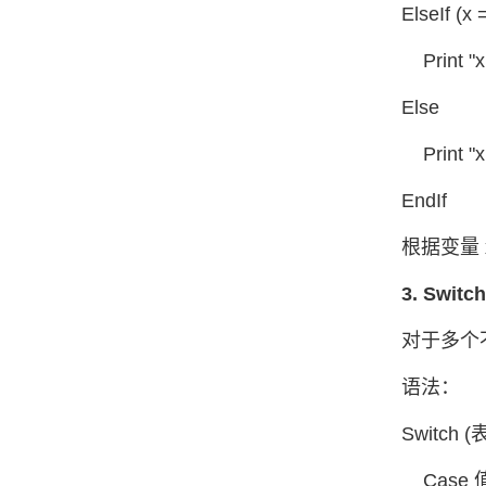
ElseIf (x 
Print "x 
Else
Print "x 
EndIf
根据变量
3. Swit
对于多个
语法：
Switch 
Case 