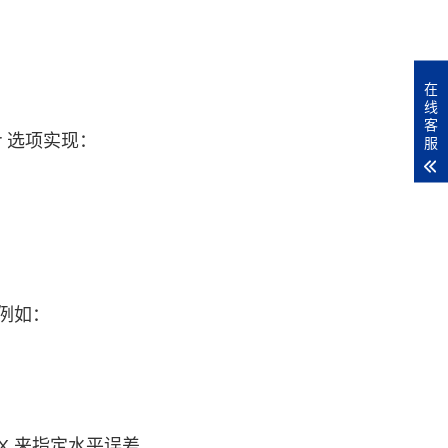
在
线
客
r 选项实现：
服
例如：
rX 来指定水平误差。