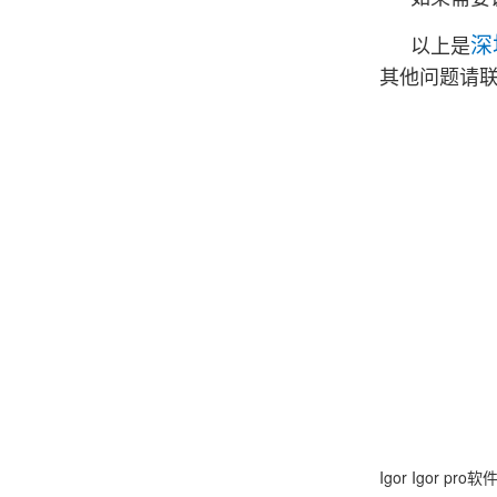
深
以上是
其他问题请
Igor
Igor pro软