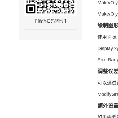
Make/O y 
Make/O y_e
【 微信扫码咨询 】
绘制图
使用 Pl
Display xy
ErrorBar 
调整误
可以通过
ModifyGra
额外设
如果需要调