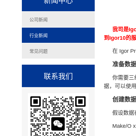
公司新闻
我司是Ig
行业新闻
到Igor1
常见问题
在 Igo
准备数
联系我们
你需要三
据，可以使
创建数
假设数据存
Make/O x =