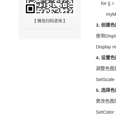
for (j = 0
myMatrix[
【 微信扫码咨询 】
3. 创建
使用Dis
Display m
4. 设置
调整色图属
SetScal
5. 选择
更改色图
SetColor 