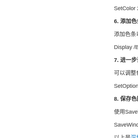
SetColor 
6. 添加
添加色条
Display /
7. 进一
可以调整
SetOptio
8. 保存
使用Sav
SaveWind
以上是
深