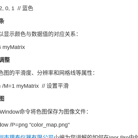
2, 0, 1 // 蓝色
色条
以显示颜色与数据值的对应关系：
B myMatrix
步调整
色图的平滑度、分辨率和网格线等属性：
n /M=1 myMatrix // 设置平滑
色图
eWindow命令将色图保存为图像文件：
ow /P=png "color_map.png"
圳市理泰仪器有限公司
小编为您讲解的如何在Igor Pro