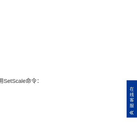
etScale命令：
在
线
客
服
：