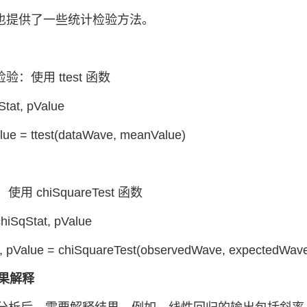
Pro 也提供了一些统计检验方法。
检验：使用 ttest 函数
tStat, pValue
alue = ttest(dataWave, meanValue)
用 chiSquareTest 函数
chiSqStat, pValue
t, pValue = chiSquareTest(observedWave, expectedWav
结果解释