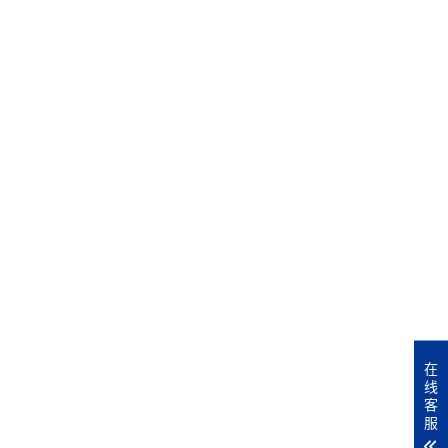
在
线
客
服