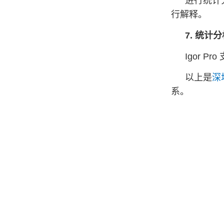
进行统计
行解释。
7. 统计
Igor
以上是
深
系。