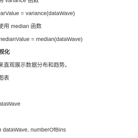
variance 函数
varValue = variance(dataWave)
用 median 函数
 medianValue = median(dataWave)
可视化
来直观展示数据分布和趋势。
图表
dataWave
m dataWave, numberOfBins