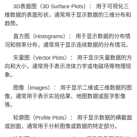
3D表面图（3D Surface Plots）： 用于可视化三
维数据的表面形状，通常用于显示数据的三维分布和
趋势。
直方图（Histograms）： 用于显示数据的分布情
况和频率分布，通常用于显示连续数据的分布情况。
矢量图（Vector Plots）： 用于显示矢量数据的方
向和大小，通常用于表示流体力学或电磁场等物理现
象。
图像（Images）： 用于显示二维或三维数据的图
像，通常用于表示实验结果、地图数据或医学影像
等。
轮廓图（Profile Plots）： 用于显示数据的横截面
或剖面，通常用于分析图像或数据的特定部分。