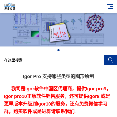
+
Igor Pro 支持哪些类型的图形绘制
我司是Igor软件中国区代理商，提供Igor pro9，
Igor pro10正版软件销售服务，还可提供Igor8 或是
更早版本升级到Igor10的服务，还有免费微信学习
群，购买软件或是进群请联系我们。