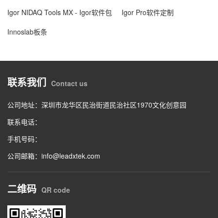
Igor NIDAQ Tools MX - Igor软件包
Igor Pro软件定制
Innoslab板条
联系我们
Contact us
公司地址：深圳市龙华区民治街道民治社区1970文化创意园
联系电话：
手机号码：
公司邮箱：info@leadxtek.com
二维码
QR code