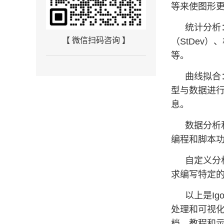
等来使图形
统计分析：
【 微信扫码咨询 】
（StDev
等。
曲线拟合：使
型与数据进
息。
数据分析和
编程和脚本功
自定义分
求编写特定的
以上是Ig
处理和可视化
档、教程和